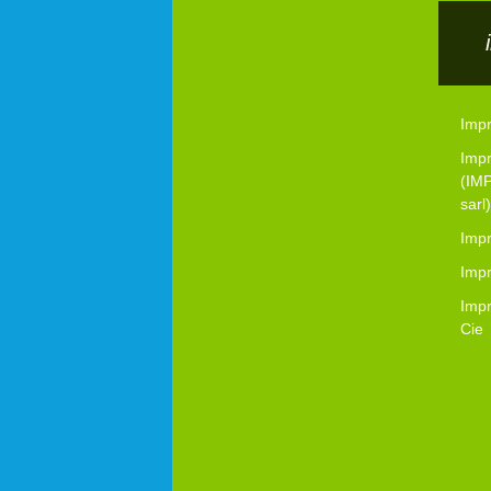
Impr
Imp
(IM
sarl)
Impr
Imp
Impr
Cie