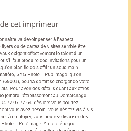
Lyon 5
Lyon 6
 de cet imprimeur
Lyon 7
onnaître va devoir penser à l’aspect
Lyon 8
 flyers ou de cartes de visites semble être
ravaux exigent effectivement le talent d’un
Lyon 9
er s’il faut produire des invitations pour un
u’on planifie de s’offrir un sous-main
matière, SYG Photo – Pub’Image, qu’on
n (69001), pourra de fait se charger de votre
is. Pour avoir des détails quant aux offres
a de joindre l’établissement au Demarchage
 04.72.07.77.64, dès lors vous pourrez
 dont vous avez besoin. Vous hésitez vis-à-vis
papier à employer, vous pourrez disposer des
G Photo – Pub’Image. À notre époque,
oncevoir flyers ou étiquettes, de même que