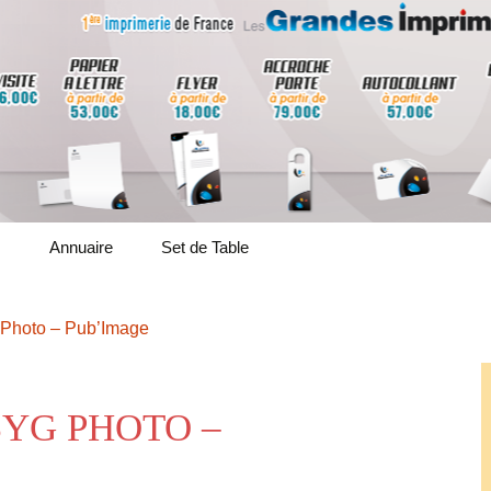
s
Annuaire
Set de Table
Lyon 1
 Photo – Pub’Image
Lyon 2
Lyon 3
SYG PHOTO –
Lyon 4